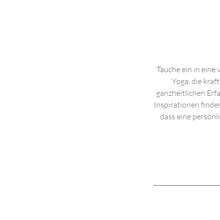
Tauche ein in eine 
Yoga, die kraf
ganzheitlichen Erf
Inspirationen finde
dass eine persönl