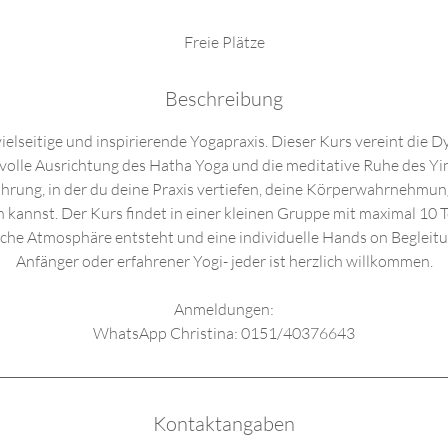
e
n
Freie Plätze
d
e
Beschreibung
t
vielseitige und inspirierende Yogapraxis. Dieser Kurs vereint die
tvolle Ausrichtung des Hatha Yoga und die meditative Ruhe des Yi
ahrung, in der du deine Praxis vertiefen, deine Körperwahrnehmu
n kannst. Der Kurs findet in einer kleinen Gruppe mit maximal 10 T
iche Atmosphäre entsteht und eine individuelle Hands on Begleitu
Anfänger oder erfahrener Yogi- jeder ist herzlich willkommen.
Anmeldungen:
WhatsApp Christina: 0151/40376643
Kontaktangaben