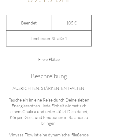
105
Euro
Beendet
B
105 €
e
e
Lembecker Straße 1
n
d
e
t
Freie Plätze
Beschreibung
AUSRICHTEN. STÄRKEN. ENTFALTEN.
Tauche ein im eine Reise durch Deine sieben
Energiezentren. Jede Einheit widmet sich
einem Chakra und unterstützt Dich dabei,
Körper, Geist und Emotionen in Balance zu
bringen.
Vinyasa Flow ist eine dynamische, fließende