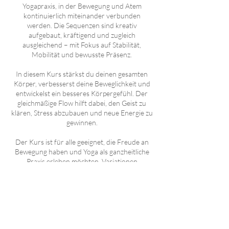
Yogapraxis, in der Bewegung und Atem
kontinuierlich miteinander verbunden
werden. Die Sequenzen sind kreativ
aufgebaut, kräftigend und zugleich
ausgleichend – mit Fokus auf Stabilität,
Mobilität und bewusste Präsenz.
In diesem Kurs stärkst du deinen gesamten
Körper, verbesserst deine Beweglichkeit und
entwickelst ein besseres Körpergefühl. Der
gleichmäßige Flow hilft dabei, den Geist zu
klären, Stress abzubauen und neue Energie zu
gewinnen.
Der Kurs ist für alle geeignet, die Freude an
Bewegung haben und Yoga als ganzheitliche
Praxis erleben möchten. Variationen
ermöglichen dir, die Intensität an dein
individuelles Level anzupassen – egal ob du
neu im Yoga bist oder bereits Erfahrung
mitbringst.